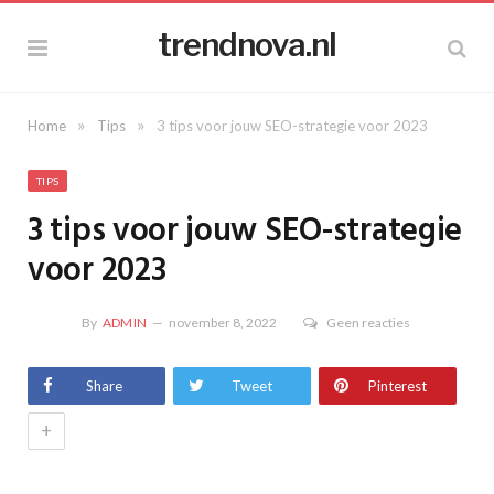
trendnova.nl
»
»
Home
Tips
3 tips voor jouw SEO-strategie voor 2023
TIPS
3 tips voor jouw SEO-strategie
voor 2023
By
ADMIN
november 8, 2022
Geen reacties
Share
Tweet
Pinterest
+