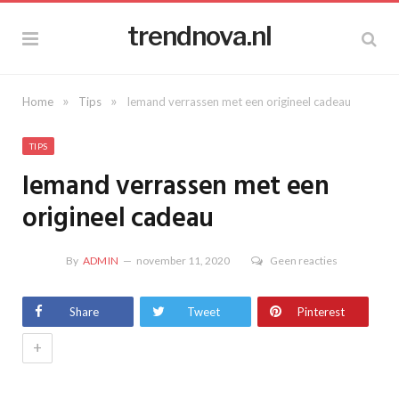
trendnova.nl
»
»
Home
Tips
Iemand verrassen met een origineel cadeau
TIPS
Iemand verrassen met een
origineel cadeau
By
ADMIN
november 11, 2020
Geen reacties
Share
Tweet
Pinterest
+