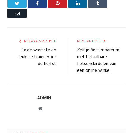
Twitter
Facebook
Pinterest
LinkedIn
Tumblr
Email
PREVIOUS ARTICLE
NEXT ARTICLE
3x de warmste en
Zelf je fiets repareren
leukste truien voor
met betaalbare
de herfst
fietsonderdelen van
een online winkel
ADMIN
Website