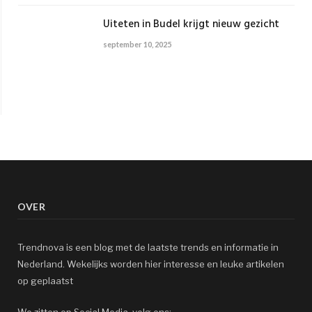
Uiteten in Budel krijgt nieuw gezicht
september 10, 2025
OVER
Trendnova is een blog met de laatste trends en informatie in
Nederland. Wekelijks worden hier interesse en leuke artikelen
op geplaatst
We zitten op Social Media, volg ons: