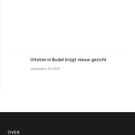
de
bes
keu
voo
kun
sept
22,
2025
Uiteten in Budel krijgt nieuw gezicht
september 10, 2025
OVER