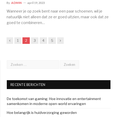
By
ADMIN
april 19, 2023
Wanneer je op zoek bent naar een paar schoenen, wil je
natuurlijk niet alleen dat ze er goed uitzien, maar ook dat ze
goed te combineren…
Previous
Next
1
2
3
4
5
RECENTE BERICHTEN
De toekomst van gaming: Hoe innovatie en entertainment
samenkomen in moderne open-world ervaringen
Hoe belangrijk is huidverzorging geworden