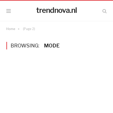
trendnova.nl
»
Home
(Page 2)
BROWSING:
MODE