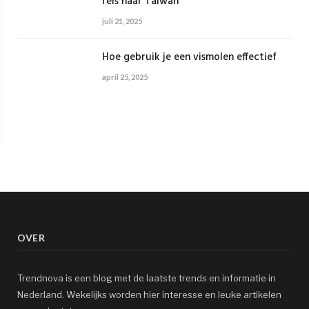
reis naar Taiwan
juli 21, 2025
Hoe gebruik je een vismolen effectief
april 25, 2025
OVER
Trendnova is een blog met de laatste trends en informatie in
Nederland. Wekelijks worden hier interesse en leuke artikelen