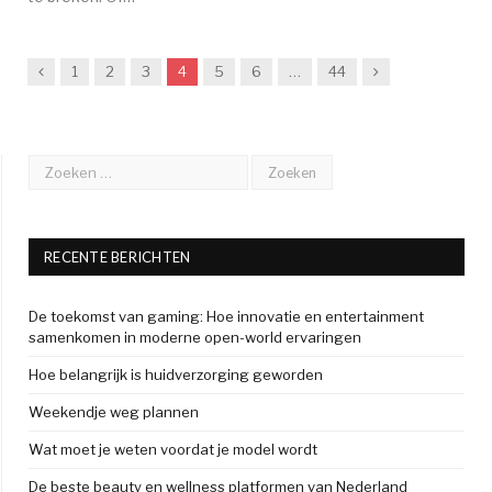
Previous
Next
1
2
3
4
5
6
…
44
RECENTE BERICHTEN
De toekomst van gaming: Hoe innovatie en entertainment
samenkomen in moderne open-world ervaringen
Hoe belangrijk is huidverzorging geworden
Weekendje weg plannen
Wat moet je weten voordat je model wordt
De beste beauty en wellness platformen van Nederland