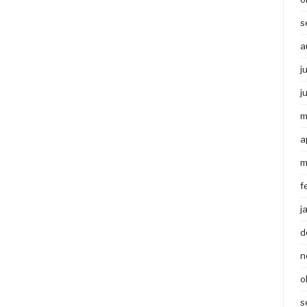
s
a
j
j
m
a
m
f
j
d
n
o
s