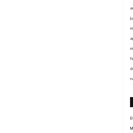
a
j
m
a
m
f
d
n
B
M