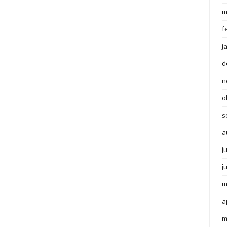
m
f
j
d
n
o
s
a
j
j
m
a
m