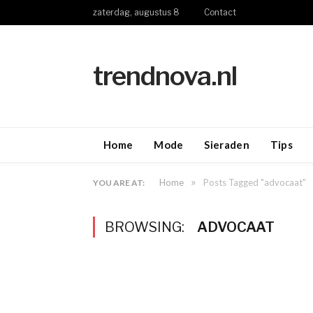
zaterdag, augustus 8
Contact
trendnova.nl
Home
Mode
Sieraden
Tips
»
Home
Posts Tagged "advocaat"
YOU ARE AT:
BROWSING:
ADVOCAAT