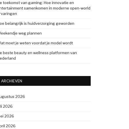
e toekomst van gaming: Hoe innovatie en
ntertainment samenkomen in moderne open-world
rvaringen
oe belangrijk is huidverzorging geworden
eekendje weg plannen
at moet je weten voordat je model wordt
e beste beauty en wellness platformen van
ederland
ARCHIEVEN
ugustus 2026
uli 2026
ei 2026
pril 2026