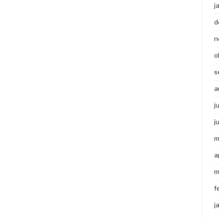
j
d
n
o
s
a
j
j
m
a
m
f
j