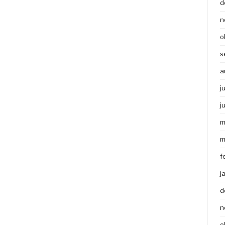
d
n
o
s
a
j
j
m
m
f
j
d
n
o