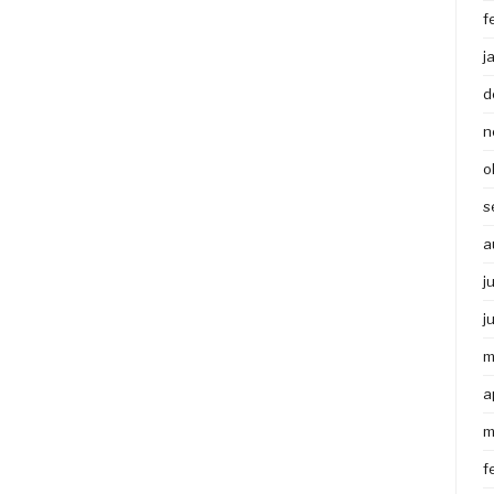
f
j
d
n
o
s
a
j
j
m
a
m
f