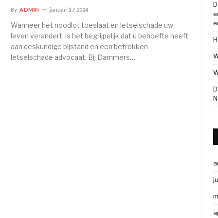
D
By
ADMIN
januari 17, 2024
e
e
Wanneer het noodlot toeslaat en letselschade uw
leven verandert, is het begrijpelijk dat u behoefte heeft
H
aan deskundige bijstand en een betrokken
W
letselschade advocaat. Bij Dammers…
W
D
N
a
j
m
a