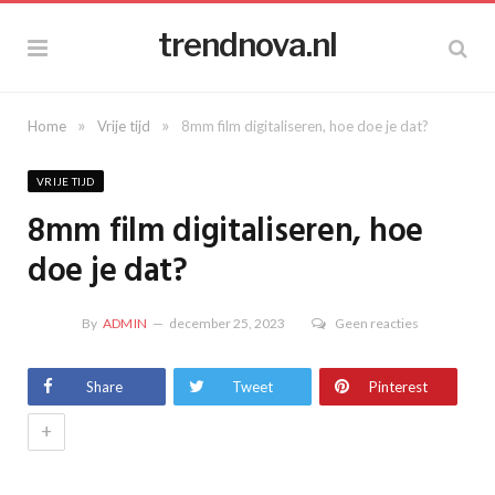
trendnova.nl
»
»
Home
Vrije tijd
8mm film digitaliseren, hoe doe je dat?
VRIJE TIJD
8mm film digitaliseren, hoe
doe je dat?
By
ADMIN
december 25, 2023
Geen reacties
Share
Tweet
Pinterest
+