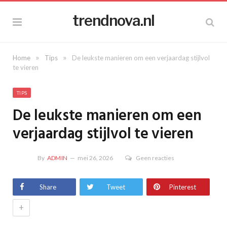
trendnova.nl
»
»
Home
Tips
De leukste manieren om een verjaardag stijlvol
te vieren
TIPS
De leukste manieren om een
verjaardag stijlvol te vieren
By
ADMIN
mei 26, 2026
Geen reacties
Share
Tweet
Pinterest
+