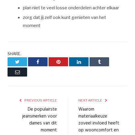
plan niet te veel losse onderdelen achter elkaar
zorg dat jij zelf ook kunt genieten van het
moment
SHARE.
Twitter
Facebook
Pinterest
LinkedIn
Tumblr
Email
PREVIOUS ARTICLE
NEXT ARTICLE
De populairste
Waarom
jeansmerken voor
materiaalkeuze
dames van dit
zoveel invloed heeft
moment
op wooncomfort en