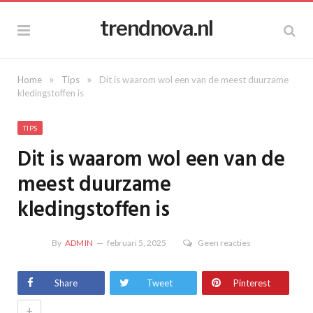
trendnova.nl
»
»
Home
Tips
Dit is waarom wol een van de meest duurzame
kledingstoffen is
TIPS
Dit is waarom wol een van de
meest duurzame
kledingstoffen is
By
ADMIN
februari 5, 2025
Geen reacties
Share
Tweet
Pinterest
+