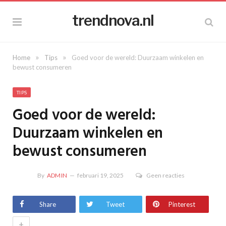
trendnova.nl
»
»
Home
Tips
Goed voor de wereld: Duurzaam winkelen en
bewust consumeren
TIPS
Goed voor de wereld:
Duurzaam winkelen en
bewust consumeren
By
ADMIN
februari 19, 2025
Geen reacties
Share
Tweet
Pinterest
+