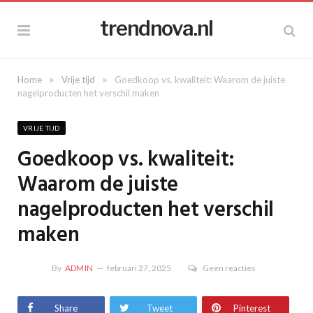
trendnova.nl
»
»
Home
Vrije tijd
Goedkoop vs. kwaliteit: Waarom de juiste
nagelproducten het verschil maken
VRIJE TIJD
Goedkoop vs. kwaliteit:
Waarom de juiste
nagelproducten het verschil
maken
By
ADMIN
februari 27, 2025
Geen reacties
Share
Tweet
Pinterest