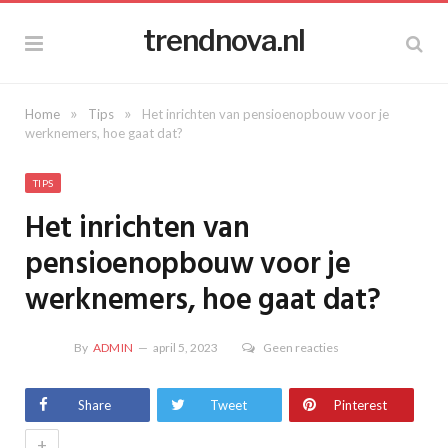
trendnova.nl
»
»
Home
Tips
Het inrichten van pensioenopbouw voor je
werknemers, hoe gaat dat?
TIPS
Het inrichten van
pensioenopbouw voor je
werknemers, hoe gaat dat?
By
ADMIN
april 5, 2023
Geen reacties
Share
Tweet
Pinterest
+