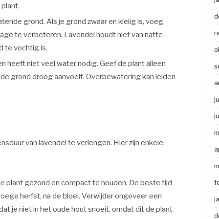
 plant.
d
tende grond. Als je grond zwaar en kleiig is, voeg
n
nage te verbeteren. Lavendel houdt niet van natte
 te vochtig is.
o
n heeft niet veel water nodig. Geef de plant alleen
s
de grond droog aanvoelt. Overbewatering kan leiden
a
j
j
m
sduur van lavendel te verlengen. Hier zijn enkele
a
m
 de plant gezond en compact te houden. De beste tijd
f
vroege herfst, na de bloei. Verwijder ongeveer een
j
at je niet in het oude hout snoeit, omdat dit de plant
d