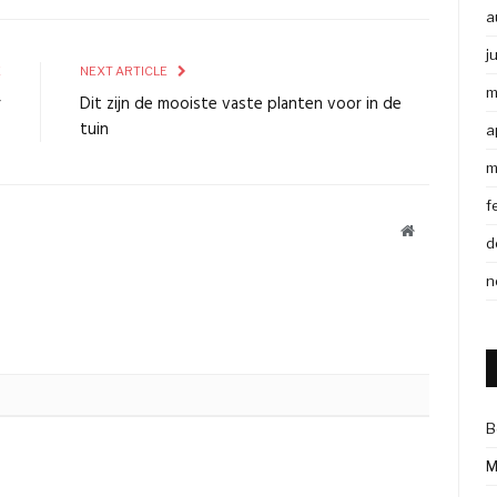
a
j
E
NEXT ARTICLE
m
r
Dit zijn de mooiste vaste planten voor in de
?
tuin
a
m
f
Website
d
n
B
M