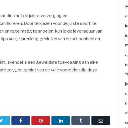
s
ant die, met de juiste verzorging en
a
an floreren. Door te kiezen voor de juiste soort, te
j
 en regelmatig te snoeien, kun je de levensduur van
j
e tips kun je jarenlang genieten van de schoonheid en
m
a
egint, lavendel is een geweldige toevoeging aan elke
m
uiste zorg, en geniet van de vele voordelen die deze
f
j
d
n
o
Twitter
Facebook
Pinterest
LinkedIn
Tumblr
Email
s