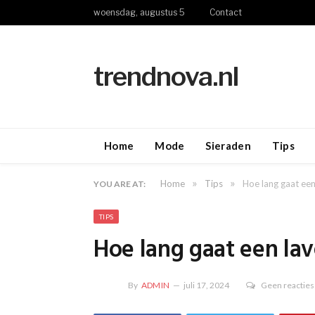
woensdag, augustus 5
Contact
trendnova.nl
Home
Mode
Sieraden
Tips
»
»
Home
Tips
Hoe lang gaat ee
YOU ARE AT:
TIPS
Hoe lang gaat een l
By
ADMIN
juli 17, 2024
Geen reacties