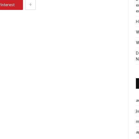
+
interest
e
e
H
W
W
D
N
a
j
m
a