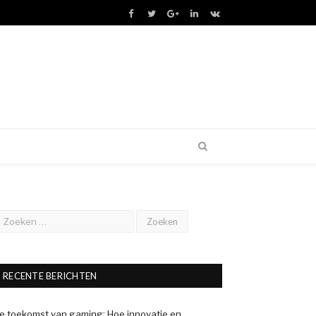
Facebook
Twitter
Google+
LinkedIn
VK
RECENTE BERICHTEN
e toekomst van gaming: Hoe innovatie en