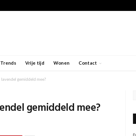
Trends
Vrije tijd
Wonen
Contact
n lavendel gemiddeld mee?
avendel gemiddeld mee?
D