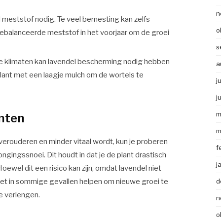
n
l meststof nodig. Te veel bemesting kan zelfs
o
itgebalanceerde meststof in het voorjaar om de groei
s
e klimaten kan lavendel bescherming nodig hebben
a
lant met een laagje mulch om de wortels te
j
j
m
anten
m
 verouderen en minder vitaal wordt, kun je proberen
f
ngingssnoei. Dit houdt in dat je de plant drastisch
j
ewel dit een risico kan zijn, omdat lavendel niet
 het in sommige gevallen helpen om nieuwe groei te
d
e verlengen.
n
o