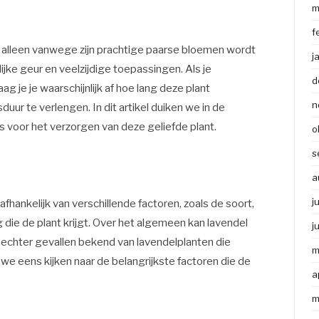
m
f
et alleen vanwege zijn prachtige paarse bloemen wordt
j
jke geur en veelzijdige toepassingen. Als je
d
aag je je waarschijnlijk af hoe lang deze plant
n
ur te verlengen. In dit artikel duiken we in de
s voor het verzorgen van deze geliefde plant.
o
s
l
a
j
 afhankelijk van verschillende factoren, zoals de soort,
ie de plant krijgt. Over het algemeen kan lavendel
j
n echter gevallen bekend van lavendelplanten die
m
we eens kijken naar de belangrijkste factoren die de
a
m