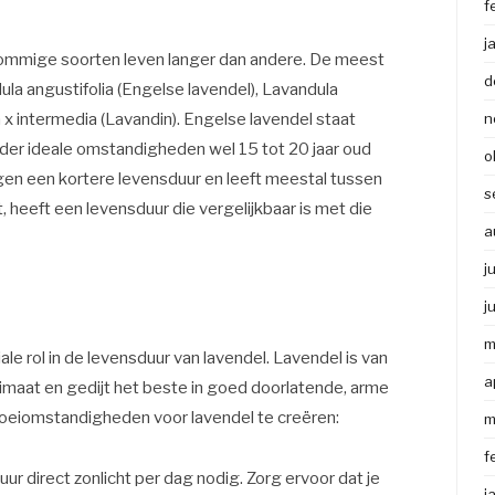
f
j
n sommige soorten leven langer dan andere. De meest
d
la angustifolia (Engelse lavendel), Lavandula
 x intermedia (Lavandin). Engelse lavendel staat
n
der ideale omstandigheden wel 15 tot 20 jaar oud
o
en een kortere levensduur en leeft meestal tussen
s
t, heeft een levensduur die vergelijkbaar is met die
a
j
j
m
e rol in de levensduur van lavendel. Lavendel is van
a
imaat en gedijt het beste in goed doorlatende, arme
groeiomstandigheden voor lavendel te creëren:
m
f
ur direct zonlicht per dag nodig. Zorg ervoor dat je
j