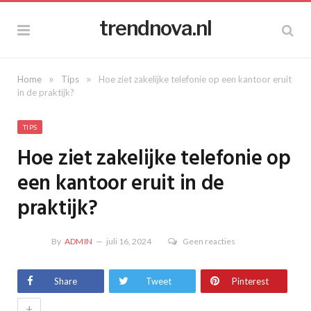
trendnova.nl
»
»
Home
Tips
Hoe ziet zakelijke telefonie op een kantoor eruit
in de praktijk?
TIPS
Hoe ziet zakelijke telefonie op
een kantoor eruit in de
praktijk?
By
ADMIN
juli 16, 2024
Geen reacties
Share
Tweet
Pinterest
+