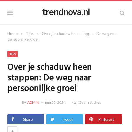
trendnova.nl
»
»
Home
Tips
Over je schaduw heen stappen: De weg naar
persoonlijke groei
TIPS
Over je schaduw heen
stappen: De weg naar
persoonlijke groei
By
ADMIN
juni 25, 2024
Geen reacties
Share
Tweet
Pinterest
+