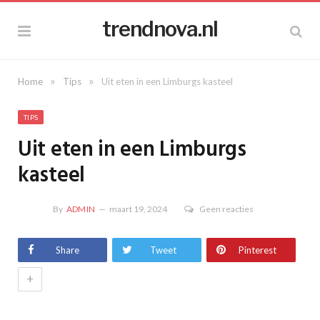
trendnova.nl
»
»
Home
Tips
Uit eten in een Limburgs kasteel
TIPS
Uit eten in een Limburgs
kasteel
By
ADMIN
maart 19, 2024
Geen reacties
Share
Tweet
Pinterest
+