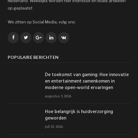
Nederland. Wekelijks worden hier interesse en leuke artikelen
op geplaatst
We zitten op Social Media, volg ons:
Facebook
Twitter
Google+
LinkedIn
VK
POPULAIRE BERICHTEN
De toekomst van gaming: Hoe innovatie
en entertainment samenkomen in
moderne open-world ervaringen
augustus 5, 2026
Hoe belangrijk is huidverzorging
geworden
juli 31, 2026