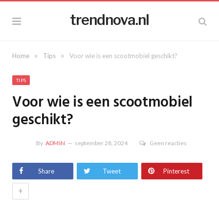
trendnova.nl
»
»
Home
Tips
Voor wie is een scootmobiel geschikt?
TIPS
Voor wie is een scootmobiel
geschikt?
By
ADMIN
september 28, 2024
Geen reacties
Share
Tweet
Pinterest
+