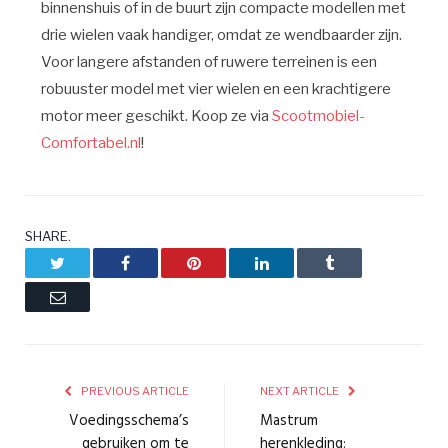
binnenshuis of in de buurt zijn compacte modellen met
drie wielen vaak handiger, omdat ze wendbaarder zijn.
Voor langere afstanden of ruwere terreinen is een
robuuster model met vier wielen en een krachtigere
motor meer geschikt. Koop ze via
Scootmobiel-
Comfortabel.nl
!
SHARE.
Twitter
Facebook
Pinterest
LinkedIn
Tumblr
Email
PREVIOUS ARTICLE
NEXT ARTICLE
Voedingsschema’s
Mastrum
gebruiken om te
herenkleding: