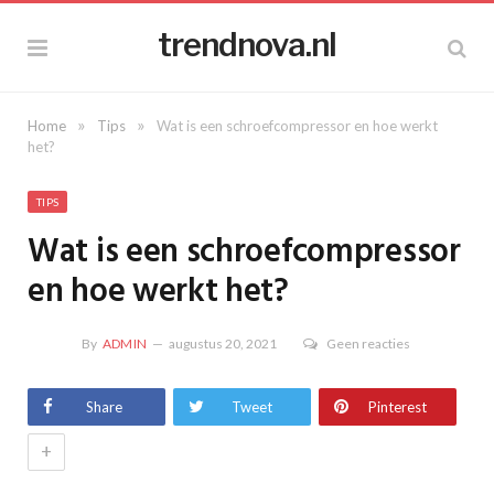
trendnova.nl
»
»
Home
Tips
Wat is een schroefcompressor en hoe werkt
het?
TIPS
Wat is een schroefcompressor
en hoe werkt het?
By
ADMIN
augustus 20, 2021
Geen reacties
Share
Tweet
Pinterest
+