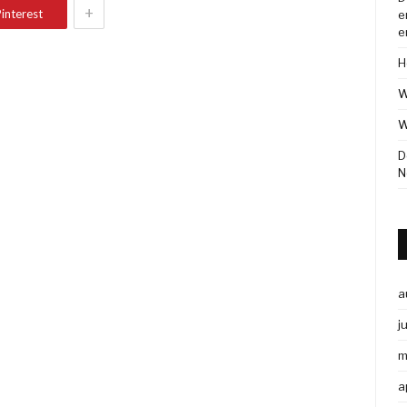
+
interest
e
e
H
W
W
D
N
a
j
m
a