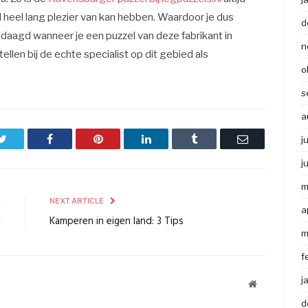
el heel lang plezier van kan hebben. Waardoor je dus
d
daagd wanneer je een puzzel van deze fabrikant in
n
ellen bij de echte specialist op dit gebied als
o
s
a
Twitter
Facebook
Pinterest
LinkedIn
Tumblr
Email
j
j
m
E
NEXT ARTICLE
a
1
Kamperen in eigen land: 3 Tips
m
f
j
Website
d