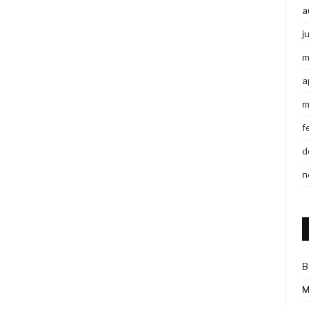
a
j
m
a
m
f
d
n
B
M