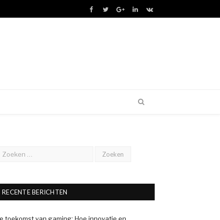
Facebook
Twitter
Google+
LinkedIn
VK
RECENTE BERICHTEN
e toekomst van gaming: Hoe innovatie en