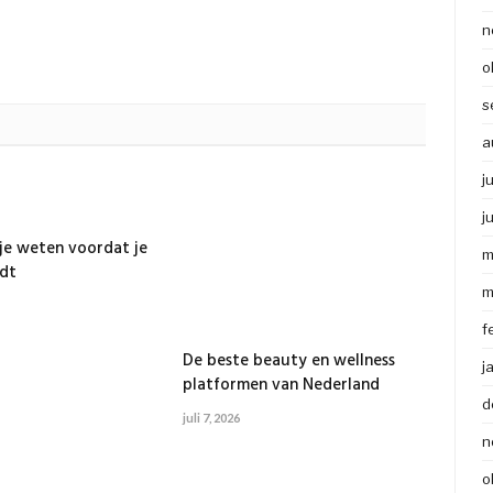
n
o
s
a
j
j
e weten voordat je
m
dt
m
f
De beste beauty en wellness
j
platformen van Nederland
d
juli 7, 2026
n
o