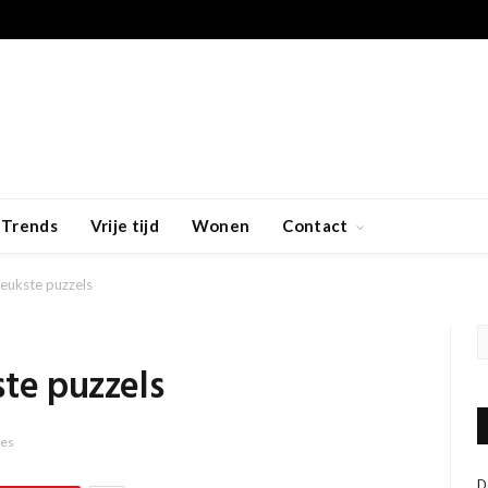
Trends
Vrije tijd
Wonen
Contact
leukste puzzels
ste puzzels
ies
D