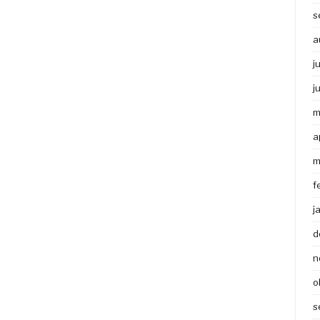
s
a
j
j
m
a
m
f
j
d
n
o
s