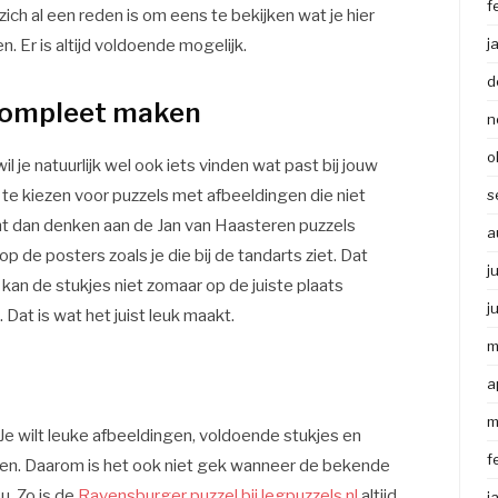
f
ch al een reden is om eens te bekijken wat je hier
j
n. Er is altijd voldoende mogelijk.
d
 compleet maken
n
o
l je natuurlijk wel ook iets vinden wat past bij jouw
 te kiezen voor puzzels met afbeeldingen die niet
s
nt dan denken aan de Jan van Haasteren puzzels
a
p de posters zoals je die bij de tandarts ziet. Dat
j
 kan de stukjes niet zomaar op de juiste plaats
j
Dat is wat het juist leuk maakt.
m
a
m
r. Je wilt leuke afbeeldingen, voldoende stukjes en
f
agen. Daarom is het ook niet gek wanneer de bekende
u. Zo is de
Ravensburger puzzel bij legpuzzels.nl
altijd
j