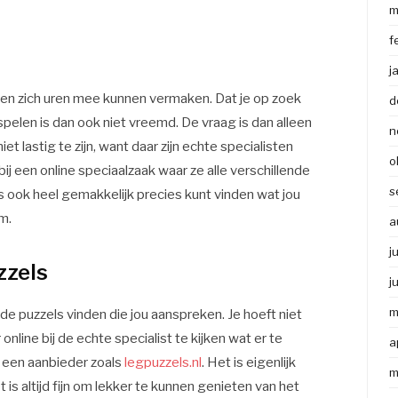
m
f
j
en zich uren mee kunnen vermaken. Dat je op zoek
d
spelen is dan ook niet vreemd. De vraag is dan alleen
n
iet lastig te zijn, want daar zijn echte specialisten
o
bij een online speciaalzaak waar ze alle verschillende
s
 ook heel gemakkelijk precies kunt vinden wat jou
im.
a
j
zzels
j
m
e puzzels vinden die jou aanspreken. Je hoeft niet
line bij de echte specialist te kijken wat er te
a
r een aanbieder zoals
legpuzzels.nl
. Het is eigenlijk
m
t is altijd fijn om lekker te kunnen genieten van het