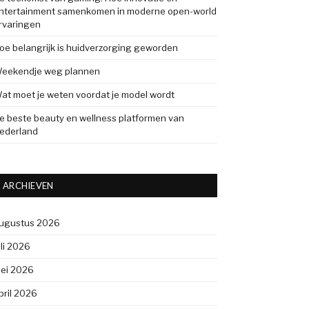
ntertainment samenkomen in moderne open-world
rvaringen
oe belangrijk is huidverzorging geworden
eekendje weg plannen
at moet je weten voordat je model wordt
e beste beauty en wellness platformen van
ederland
ARCHIEVEN
ugustus 2026
uli 2026
ei 2026
pril 2026