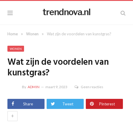
trendnova.nl
»
»
Home
Wonen
Wat zijn de voordelen van kunstgras?
WONEN
Wat zijn de voordelen van
kunstgras?
By
ADMIN
maart 9, 2023
Geen reacties
Share
Tweet
Pinterest
+