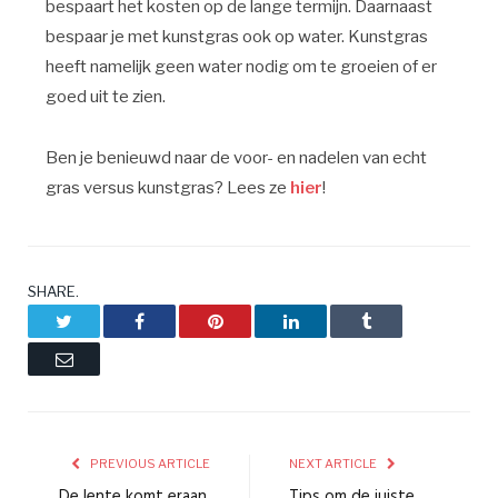
bespaart het kosten op de lange termijn. Daarnaast
bespaar je met kunstgras ook op water. Kunstgras
heeft namelijk geen water nodig om te groeien of er
goed uit te zien.
Ben je benieuwd naar de voor- en nadelen van echt
gras versus kunstgras? Lees ze
hier
!
SHARE.
Twitter
Facebook
Pinterest
LinkedIn
Tumblr
Email
PREVIOUS ARTICLE
NEXT ARTICLE
De lente komt eraan,
Tips om de juiste