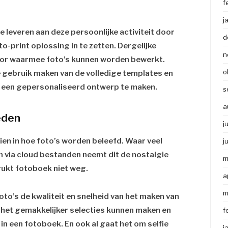
f
j
e leveren aan deze persoonlijke activiteit door
d
o-print oplossing in te zetten. Dergelijke
n
itor waarmee foto’s kunnen worden bewerkt.
o
 gebruik maken van de volledige templates en
 een gepersonaliseerd ontwerp te maken.
s
a
eden
j
zien in hoe foto’s worden beleefd. Waar veel
j
 via cloud bestanden neemt dit de nostalgie
m
rukt fotoboek niet weg.
a
m
oto’s de kwaliteit en snelheid van het maken van
 het gemakkelijker selecties kunnen maken en
f
in een fotoboek. En ook al gaat het om selfie
j