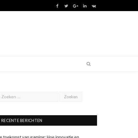
Facebook
Twitter
Google+
LinkedIn
VK
RECENTE BERICHTEN
e toekomst van gaming: Hoe innovatie en