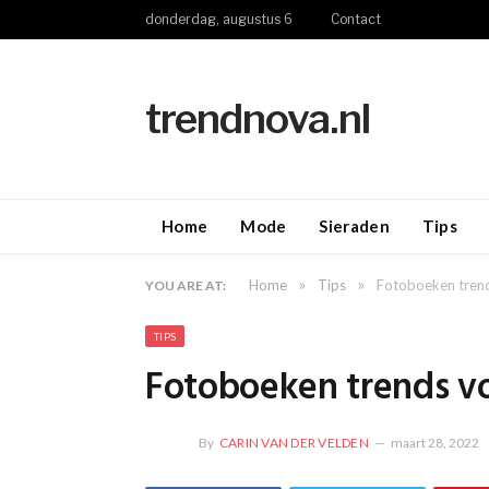
donderdag, augustus 6
Contact
trendnova.nl
Home
Mode
Sieraden
Tips
»
»
Home
Tips
Fotoboeken trends
YOU ARE AT:
TIPS
Fotoboeken trends voo
By
CARIN VAN DER VELDEN
maart 28, 2022