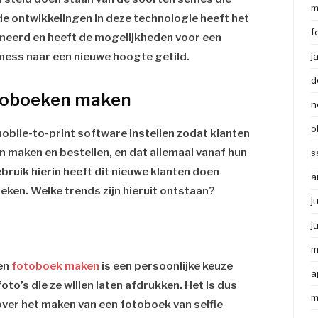
m
e ontwikkelingen in deze technologie heeft het
f
rmeerd en heeft de mogelijkheden voor een
ness naar een nieuwe hoogte getild.
j
d
otoboeken maken
n
o
bile-to-print software instellen zodat klanten
n maken en bestellen, en dat allemaal vanaf hun
s
ruik hierin heeft dit nieuwe klanten doen
a
ken. Welke trends zijn hieruit ontstaan?
j
j
m
en
fotoboek maken
is een persoonlijke keuze
a
oto’s die ze willen laten afdrukken. Het is dus
m
over het maken van een fotoboek van selfie