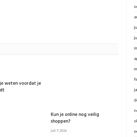
s
a
j
j
m
a
m
f
e weten voordat je
dt
j
d
n
Kun je online nog veilig
shoppen?
o
juli 7, 2026
s