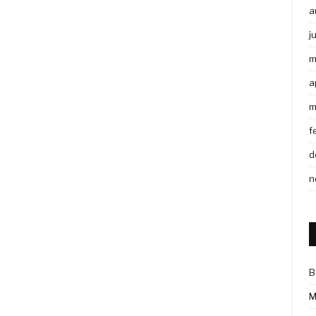
a
j
m
a
m
f
d
n
B
M