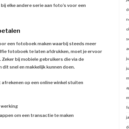
 bij elke andere serie aan foto’s voor een
d
n
o
betalen
s
 voor een fotoboek maken waarbij steeds meer
a
fie fotoboek te laten afdrukken, moet je ervoor
j
Zeker bij mobiele gebruikers die via de
 dit snel en makkelijk kunnen doen.
j
m
 afrekenen op een online winkel stuiten
a
m
e werking
f
appen om een transactie te maken
j
d