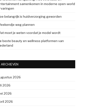
ntertainment samenkomen in moderne open-world
rvaringen
oe belangrijk is huidverzorging geworden
eekendje weg plannen
at moet je weten voordat je model wordt
e beste beauty en wellness platformen van
ederland
ARCHIEVEN
ugustus 2026
uli 2026
ei 2026
pril 2026