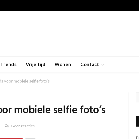
Trends
Vrije tijd
Wonen
Contact
 voor mobiele selfie foto’s
r mobiele selfie foto’s
Geen reacties
D