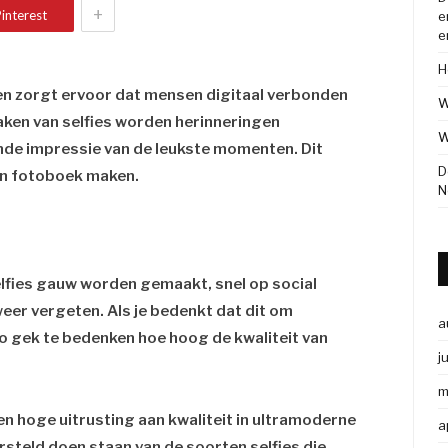
+
interest
e
e
H
en zorgt ervoor dat mensen digitaal verbonden
W
maken van selfies worden herinneringen
W
nde impressie van de leukste momenten. Dit
D
en fotoboek maken.
N
elfies gauw worden gemaakt, snel op social
er vergeten. Als je bedenkt dat dit om
a
 zo gek te bedenken hoe hoog de kwaliteit van
j
m
hoge uitrusting aan kwaliteit in ultramoderne
a
rsteld doen staan van de soorten selfies die