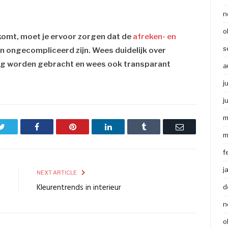
n
o
komt, moet je ervoor zorgen dat de
afreken- en
s
n ongecompliceerd zijn. Wees duidelijk over
ing worden gebracht en wees ook transparant
a
j
j
m
Twitter
Facebook
Pinterest
LinkedIn
Tumblr
Email
m
f
j
E
NEXT ARTICLE
n
Kleurentrends in interieur
d
n
o