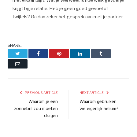
met elkaar blijft. Wat je wel weet is hoe welk gevoel je
krijgt bij je relatie. Heb je geen goed gevoel of
twijfels? Ga dan zeker het gesprek aan met je partner.
SHARE.
Twitter
Facebook
Pinterest
LinkedIn
Tumblr
Email
PREVIOUS ARTICLE
NEXT ARTICLE
Waarom je een
Waarom gebruiken
zonnebril zou moeten
we eigenlijk helium?
dragen