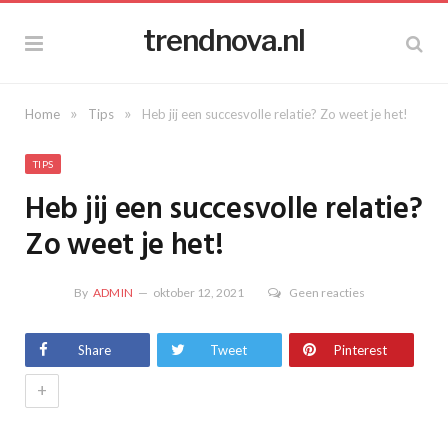
trendnova.nl
»
»
Home
Tips
Heb jij een succesvolle relatie? Zo weet je het!
TIPS
Heb jij een succesvolle relatie?
Zo weet je het!
By
ADMIN
oktober 12, 2021
Geen reacties
Share
Tweet
Pinterest
+