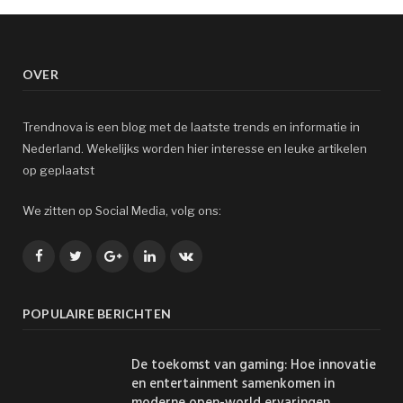
OVER
Trendnova is een blog met de laatste trends en informatie in
Nederland. Wekelijks worden hier interesse en leuke artikelen
op geplaatst
We zitten op Social Media, volg ons:
Facebook
Twitter
Google+
LinkedIn
VK
POPULAIRE BERICHTEN
De toekomst van gaming: Hoe innovatie
en entertainment samenkomen in
moderne open-world ervaringen