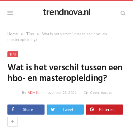
trendnova.nl
»
»
Home
Tips
Wat is het verschil tussen een hbo- en
masteropleiding?
TIPS
Wat is het verschil tussen een
hbo- en masteropleiding?
By
ADMIN
november 23, 2021
Geen reacties
Share
Tweet
Pinterest
+