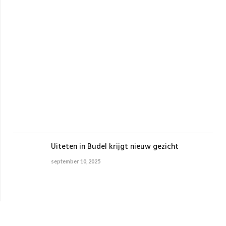
en
wa
is
het
de
bes
keu
voo
kun
sept
22,
2025
Uiteten in Budel krijgt nieuw gezicht
september 10, 2025