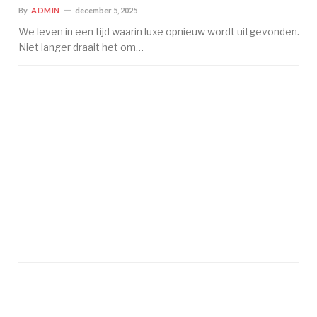
By
ADMIN
december 5, 2025
We leven in een tijd waarin luxe opnieuw wordt uitgevonden.
Niet langer draait het om…
Wa
esc
ro
zo
pop
zijn
in
Ned
ste
nov
25,
2025
Wa
is
mus